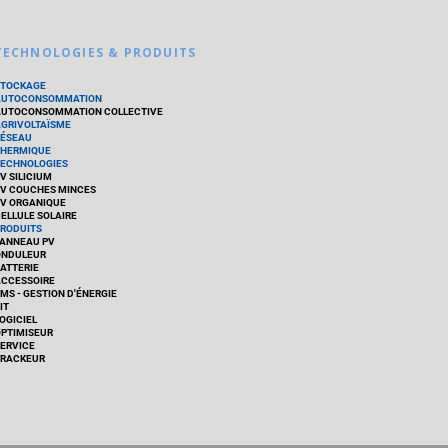
TECHNOLOGIES & PRODUITS
STOCKAGE
AUTOCONSOMMATION
UTOCONSOMMATION COLLECTIVE
GRIVOLTAÏSME
ÉSEAU
HERMIQUE
ECHNOLOGIES
V SILICIUM
V COUCHES MINCES
V ORGANIQUE
ELLULE SOLAIRE
RODUITS
ANNEAU PV
ONDULEUR
ATTERIE
CCESSOIRE
MS - GESTION D'ÉNERGIE
IT
OGICIEL
PTIMISEUR
ERVICE
RACKEUR