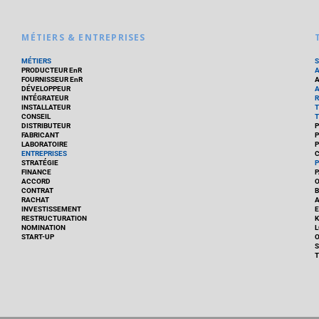
MÉTIERS & ENTREPRISES
MÉTIERS
PRODUCTEUR EnR
FOURNISSEUR EnR
A
DÉVELOPPEUR
A
INTÉGRATEUR
R
INSTALLATEUR
T
CONSEIL
T
DISTRIBUTEUR
P
FABRICANT
P
LABORATOIRE
P
ENTREPRISES
C
STRATÉGIE
P
FINANCE
P
ACCORD
CONTRAT
B
RACHAT
A
INVESTISSEMENT
E
RESTRUCTURATION
K
NOMINATION
L
START-UP
O
S
T