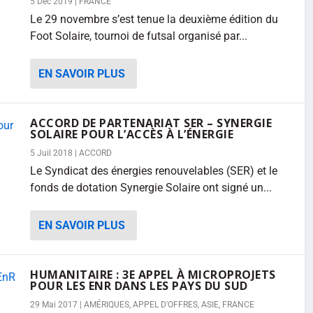
5 Déc 2019
|
FRANCE
Le 29 novembre s’est tenue la deuxième édition du
Foot Solaire, tournoi de futsal organisé par...
EN SAVOIR PLUS
ACCORD DE PARTENARIAT SER – SYNERGIE
SOLAIRE POUR L’ACCÈS À L’ÉNERGIE
5 Juil 2018
|
ACCORD
Le Syndicat des énergies renouvelables (SER) et le
fonds de dotation Synergie Solaire ont signé un...
EN SAVOIR PLUS
HUMANITAIRE : 3E APPEL À MICROPROJETS
POUR LES ENR DANS LES PAYS DU SUD
29 Mai 2017
|
AMÉRIQUES
,
APPEL D'OFFRES
,
ASIE
,
FRANCE