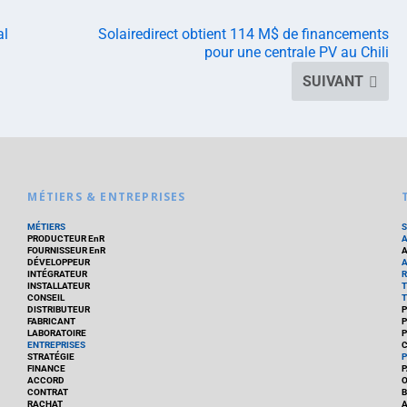
al
Solairedirect obtient 114 M$ de financements
pour une centrale PV au Chili
SUIVANT
MÉTIERS & ENTREPRISES
MÉTIERS
PRODUCTEUR EnR
FOURNISSEUR EnR
A
DÉVELOPPEUR
A
INTÉGRATEUR
R
INSTALLATEUR
T
CONSEIL
T
DISTRIBUTEUR
P
FABRICANT
P
LABORATOIRE
P
ENTREPRISES
C
STRATÉGIE
P
FINANCE
P
ACCORD
CONTRAT
B
RACHAT
A