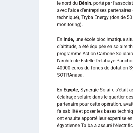
le nord du
Bénin
, porté par l’associ
avec l’aide d’entreprises partenair
technique), Tryba Energy (don de 5
monitoring).
En
Inde,
une école bioclimatique sit
d’altitude, a été équipée en solaire 
programme Action Carbone Solidaire
l’architecte Estelle Delahaye-Pancho
40000 euros du fonds de dotation Syn
SOTRAnasa.
En
Egypte,
Synergie Solaire s’était a
éclairage solaire dans le quartier de
partenaire pour cette opération, ava
faisabilité et poser les bases techn
ont ensuite apporté leur expertise en 
égyptienne Taiba a assuré l’électrifica