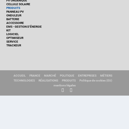
PV ORGANIQUE
CELLULE SOLAIRE
PRODUITS
PANNEAU PV
ONDULEUR
BATTERIE
ACCESSOIRE
EMS - GESTION D'ÉNERGIE
KIT
LOGICIEL
OPTIMISEUR
SERVICE
TRACKEUR
ACCUEIL
FRANCE
MARCHÉ
POLITIQUE
ENTREPRISES
MÉTIERS
TECHNOLOGIES
RÉALISATIONS
PRODUITS
Politique de cookies (EU)
mentions légales