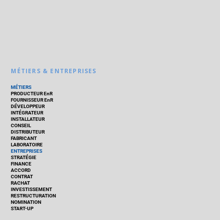
MÉTIERS & ENTREPRISES
MÉTIERS
PRODUCTEUR EnR
FOURNISSEUR EnR
DÉVELOPPEUR
INTÉGRATEUR
INSTALLATEUR
CONSEIL
DISTRIBUTEUR
FABRICANT
LABORATOIRE
ENTREPRISES
STRATÉGIE
FINANCE
ACCORD
CONTRAT
RACHAT
INVESTISSEMENT
RESTRUCTURATION
NOMINATION
START-UP