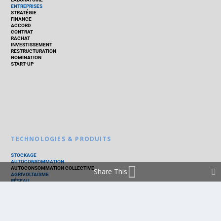
ENTREPRISES
STRATÉGIE
FINANCE
ACCORD
CONTRAT
RACHAT
INVESTISSEMENT
RESTRUCTURATION
NOMINATION
START-UP
TECHNOLOGIES & PRODUITS
STOCKAGE
AUTOCONSOMMATION
AUTOCONSOMMATION COLLECTIVE
Share This
AGRIVOLTAÏSME
RÉSEAU
THERMIQUE
TECHNOLOGIES
PV SILICIUM
PV COUCHES MINCES
PV ORGANIQUE
CELLULE SOLAIRE