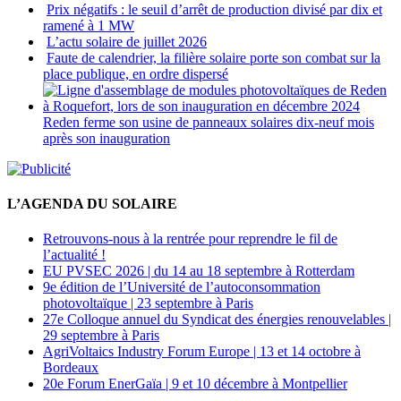
Prix négatifs : le seuil d’arrêt de production divisé par dix et
ramené à 1 MW
L’actu solaire de juillet 2026
Faute de calendrier, la filière solaire porte son combat sur la
place publique, en ordre dispersé
Reden ferme son usine de panneaux solaires dix-neuf mois
après son inauguration
L’AGENDA DU SOLAIRE
Retrouvons-nous à la rentrée pour reprendre le fil de
l’actualité !
EU PVSEC 2026 | du 14 au 18 septembre à Rotterdam
9e édition de l’Université de l’autoconsommation
photovoltaïque | 23 septembre à Paris
27e Colloque annuel du Syndicat des énergies renouvelables |
29 septembre à Paris
AgriVoltaics Industry Forum Europe | 13 et 14 octobre à
Bordeaux
20e Forum EnerGaïa | 9 et 10 décembre à Montpellier