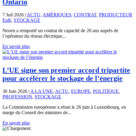
Ontario
7 Juil 2026
|
ACTU
,
AMÉRIQUES
,
CONTRAT
,
PRODUCTEUR
EnR
,
STOCKAGE
Neoen a remporté un contrat de capacité de 20 ans auprès de
l’opérateur du réseau électrique...
En savoir plus
L’UE signe son premier accord tripartite
pour accélérer le stockage de l’énergie
30 Juin 2026
|
A LA UNE
,
ACTU
,
EUROPE
,
POLITIQUE
,
PROFESSION
,
STOCKAGE
La Commission européenne a réuni le 26 juin à Luxembourg, en
marge du Conseil des ministres de...
En savoir plus