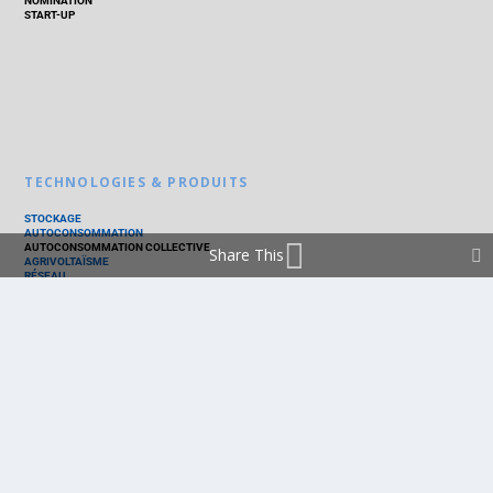
NOMINATION
START-UP
TECHNOLOGIES & PRODUITS
STOCKAGE
AUTOCONSOMMATION
AUTOCONSOMMATION COLLECTIVE
Share This
AGRIVOLTAÏSME
RÉSEAU
THERMIQUE
TECHNOLOGIES
PV SILICIUM
PV COUCHES MINCES
PV ORGANIQUE
CELLULE SOLAIRE
PRODUITS
PANNEAU PV
ONDULEUR
BATTERIE
ACCESSOIRE
EMS - GESTION D'ÉNERGIE
KIT
LOGICIEL
OPTIMISEUR