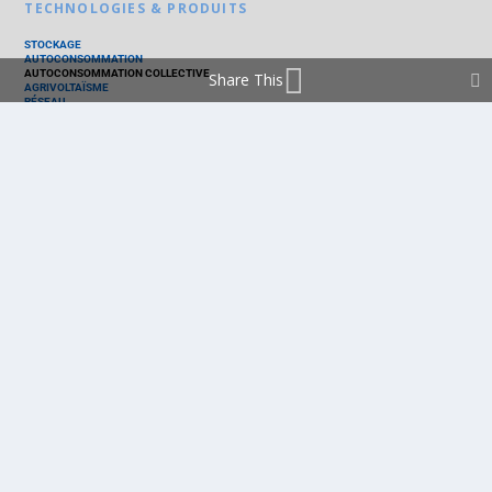
TECHNOLOGIES & PRODUITS
STOCKAGE
AUTOCONSOMMATION
AUTOCONSOMMATION COLLECTIVE
Share This
AGRIVOLTAÏSME
RÉSEAU
THERMIQUE
TECHNOLOGIES
PV SILICIUM
PV COUCHES MINCES
PV ORGANIQUE
CELLULE SOLAIRE
PRODUITS
PANNEAU PV
ONDULEUR
BATTERIE
ACCESSOIRE
EMS - GESTION D'ÉNERGIE
KIT
LOGICIEL
OPTIMISEUR
SERVICE
TRACKEUR
ACCUEIL
FRANCE
MARCHÉ
POLITIQUE
ENTREPRISES
MÉTIERS
TECHNOLOGIES
RÉALISATIONS
PRODUITS
Politique de cookies (EU)