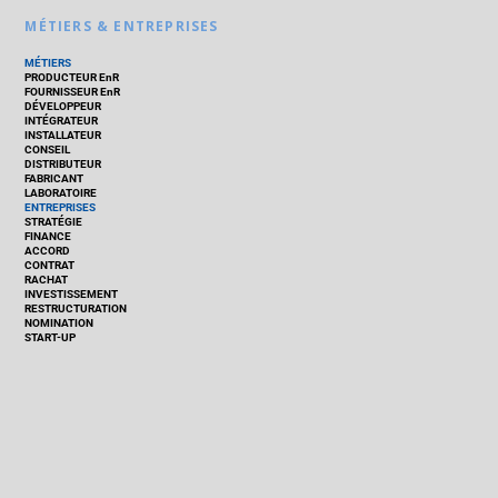
MÉTIERS & ENTREPRISES
MÉTIERS
PRODUCTEUR EnR
FOURNISSEUR EnR
DÉVELOPPEUR
INTÉGRATEUR
INSTALLATEUR
CONSEIL
DISTRIBUTEUR
FABRICANT
LABORATOIRE
ENTREPRISES
STRATÉGIE
FINANCE
ACCORD
CONTRAT
RACHAT
INVESTISSEMENT
RESTRUCTURATION
NOMINATION
START-UP