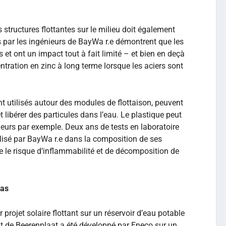
 structures flottantes sur le milieu doit également
s par les ingénieurs de BayWa r.e démontrent que les
s et ont un impact tout à fait limité – et bien en deçà
ntration en zinc à long terme lorsque les aciers sont
 utilisés autour des modules de flottaison, peuvent
et libérer des particules dans l’eau. Le plastique peut
aleurs par exemple. Deux ans de tests en laboratoire
tilisé par BayWa r.e dans la composition de ses
ue le risque d’inflammabilité et de décomposition de
Bas
 projet solaire flottant sur un réservoir d’eau potable
nt de Beerenplaat a été développé par Eneco sur un