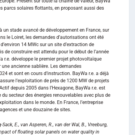
n Europe. Présent sur toute la chaîne de valeur, BayWa
les parcs solaires flottants, en proposant aussi des
s à un stade avancé de développement en France, sur
ns le Loiret, les demandes d’autorisations ont été
 d’environ 14 MWc sur un site d’extraction de
mis de construire est attendu pour le début de l’année
 r.e. développe le premier projet photovoltaïque
sur une ancienne sablière. Les demandes
024 et sont en cours d’instruction. BayWa r.e. a déjà
 assure l’exploitation de près de 1200 MW de projets
 Actif depuis 2005 dans l’Hexagone, BayWa r.e. est
e du secteur des énergies renouvelables avec plus de
ploitation dans le monde. En France, l’entreprise
 agences et une douzaine de sites.
-Sack, E., van Asperen, R., van der Wal, B., Vreeburg,
impact of floating solar panels on water quality in