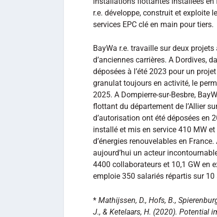
installations flottantes installées e
r.e. développe, construit et exploite 
services EPC clé en main pour tiers.
BayWa r.e. travaille sur deux projet
d’anciennes carrières. A Dordives, da
déposées à l’été 2023 pour un projet
granulat toujours en activité, le per
2025. A Dompierre-sur-Besbre, BayWa
flottant du département de l’Allier 
d’autorisation ont été déposées en 2
installé et mis en service 410 MW et
d’énergies renouvelables en France.
aujourd’hui un acteur incontournabl
4400 collaborateurs et 10,1 GW en ex
emploie 350 salariés répartis sur 10
*
Mathijssen, D., Hofs, B., Spierenburg
J., & Ketelaars, H. (2020). Potential 