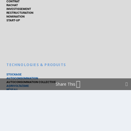
CONTRAT
RACHAT
INVESTISSEMENT
RESTRUCTURATION
NOMINATION
START-UP
TECHNOLOGIES & PRODUITS
STOCKAGE
AUTOCONSOMMATION
AUTOCONSOMMATION COLLECTIVE
Share This
AGRIVOLTAÏSME
RÉSEAU
THERMIQUE
TECHNOLOGIES
PV SILICIUM
PV COUCHES MINCES
PV ORGANIQUE
CELLULE SOLAIRE
PRODUITS
PANNEAU PV
ONDULEUR
BATTERIE