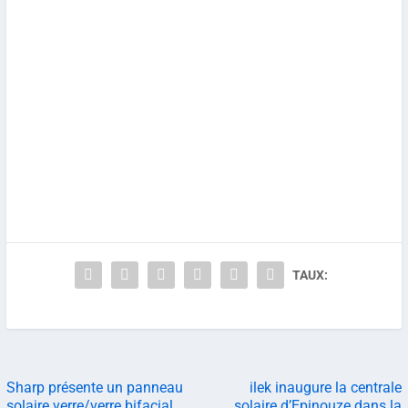
TAUX:
Sharp présente un panneau
ilek inaugure la centrale
solaire verre/verre bifacial
solaire d’Epinouze dans la