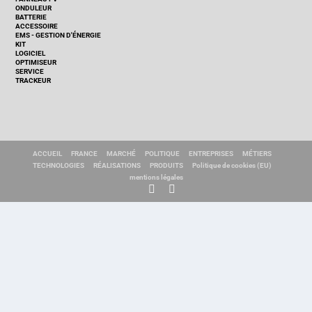
ONDULEUR
BATTERIE
ACCESSOIRE
EMS - GESTION D'ÉNERGIE
KIT
LOGICIEL
OPTIMISEUR
SERVICE
TRACKEUR
ACCUEIL
FRANCE
MARCHÉ
POLITIQUE
ENTREPRISES
MÉTIERS
TECHNOLOGIES
RÉALISATIONS
PRODUITS
Politique de cookies (EU)
mentions légales