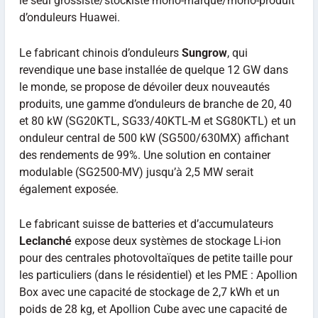
le seul grossiste/stockiste mono-marque/mono-produit
d’onduleurs Huawei.
Le fabricant chinois d’onduleurs
Sungrow
, qui
revendique une base installée de quelque 12 GW dans
le monde, se propose de dévoiler deux nouveautés
produits, une gamme d’onduleurs de branche de 20, 40
et 80 kW (SG20KTL, SG33/40KTL‐M et SG80KTL) et un
onduleur central de 500 kW (SG500/630MX) affichant
des rendements de 99%. Une solution en container
modulable (SG2500‐MV) jusqu’à 2,5 MW serait
également exposée.
Le fabricant suisse de batteries et d’accumulateurs
Leclanché
expose deux systèmes de stockage Li-ion
pour des centrales photovoltaïques de petite taille pour
les particuliers (dans le résidentiel) et les PME : Apollion
Box avec une capacité de stockage de 2,7 kWh et un
poids de 28 kg, et Apollion Cube avec une capacité de