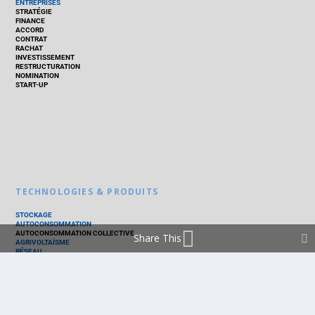
ENTREPRISES
STRATÉGIE
FINANCE
ACCORD
CONTRAT
RACHAT
INVESTISSEMENT
RESTRUCTURATION
NOMINATION
START-UP
TECHNOLOGIES & PRODUITS
STOCKAGE
AUTOCONSOMMATION
AUTOCONSOMMATION COLLECTIVE
Share This
AGRIVOLTAÏSME
RÉSEAU
THERMIQUE
TECHNOLOGIES
PV SILICIUM
PV COUCHES MINCES
PV ORGANIQUE
CELLULE SOLAIRE