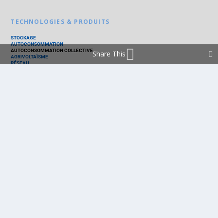
TECHNOLOGIES & PRODUITS
STOCKAGE
AUTOCONSOMMATION
AUTOCONSOMMATION COLLECTIVE
Share This
AGRIVOLTAÏSME
RÉSEAU
THERMIQUE
TECHNOLOGIES
PV SILICIUM
PV COUCHES MINCES
PV ORGANIQUE
CELLULE SOLAIRE
PRODUITS
PANNEAU PV
ONDULEUR
BATTERIE
ACCESSOIRE
EMS - GESTION D'ÉNERGIE
KIT
LOGICIEL
OPTIMISEUR
SERVICE
TRACKEUR