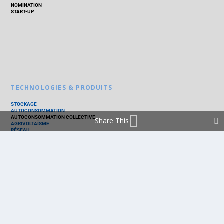
NOMINATION
START-UP
TECHNOLOGIES & PRODUITS
STOCKAGE
AUTOCONSOMMATION
AUTOCONSOMMATION COLLECTIVE
Share This
AGRIVOLTAÏSME
RÉSEAU
THERMIQUE
TECHNOLOGIES
PV SILICIUM
PV COUCHES MINCES
PV ORGANIQUE
CELLULE SOLAIRE
PRODUITS
PANNEAU PV
ONDULEUR
BATTERIE
ACCESSOIRE
EMS - GESTION D'ÉNERGIE
KIT
LOGICIEL