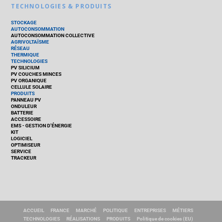
TECHNOLOGIES & PRODUITS
STOCKAGE
AUTOCONSOMMATION
AUTOCONSOMMATION COLLECTIVE
AGRIVOLTAÏSME
RÉSEAU
THERMIQUE
TECHNOLOGIES
PV SILICIUM
PV COUCHES MINCES
PV ORGANIQUE
CELLULE SOLAIRE
PRODUITS
PANNEAU PV
ONDULEUR
BATTERIE
ACCESSOIRE
EMS - GESTION D'ÉNERGIE
KIT
LOGICIEL
OPTIMISEUR
SERVICE
TRACKEUR
ACCUEIL
FRANCE
MARCHÉ
POLITIQUE
ENTREPRISES
MÉTIERS
TECHNOLOGIES
RÉALISATIONS
PRODUITS
Politique de cookies (EU)