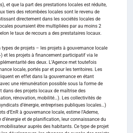
), et que la part des prestations locales est réduite,
deux tiers des retombées locales sont le revenu de
estissant directement dans les sociétés locales de
ocales pourraient être multipliées par au moins 2
elon le taux de recours a des prestataires locaux.
s types de projets – les projets à gouvernance locale
 et les projets à financement participatif via le
mplémentarité des deux. L’Agence met toutefois
ance locale, portés par et pour les territoires. Les
pliquent en effet dans la gouvernance en étant
, avec une rémunération possible sous la forme de
t dans des projets locaux de maîtrise des
tion, rénovation, mobilité…). Les collectivités de
syndicats d’énergie, entreprises publiques locales…)
jets d’EnR à gouvernance locale, estime l’Ademe,
 d’énergie et de planification, leur connaissance du
 et mobilisateur auprès des habitants. Ce type de projet