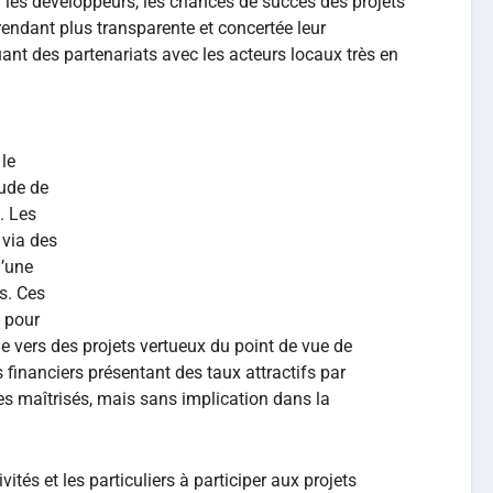
les développeurs, les chances de succès des projets
 rendant plus transparente et concertée leur
t des partenariats avec les acteurs locaux très en
 le
tude de
. Les
 via des
d’une
s. Ces
 pour
gne vers des projets vertueux du point de vue de
 financiers présentant des taux attractifs par
es maîtrisés, mais sans implication dans la
ités et les particuliers à participer aux projets