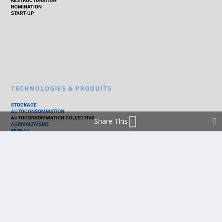
RESTRUCTURATION
NOMINATION
START-UP
TECHNOLOGIES & PRODUITS
STOCKAGE
AUTOCONSOMMATION
AUTOCONSOMMATION COLLECTIVE
Share This
AGRIVOLTAÏSME
RÉSEAU
THERMIQUE
TECHNOLOGIES
PV SILICIUM
PV COUCHES MINCES
PV ORGANIQUE
CELLULE SOLAIRE
PRODUITS
PANNEAU PV
ONDULEUR
BATTERIE
ACCESSOIRE
EMS - GESTION D'ÉNERGIE
KIT
LOGICIEL