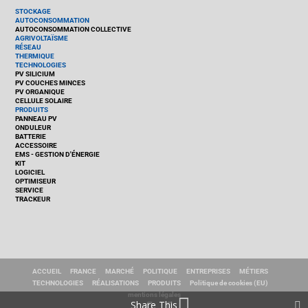
STOCKAGE
AUTOCONSOMMATION
AUTOCONSOMMATION COLLECTIVE
AGRIVOLTAÏSME
RÉSEAU
THERMIQUE
TECHNOLOGIES
PV SILICIUM
PV COUCHES MINCES
PV ORGANIQUE
CELLULE SOLAIRE
PRODUITS
PANNEAU PV
ONDULEUR
BATTERIE
ACCESSOIRE
EMS - GESTION D'ÉNERGIE
KIT
LOGICIEL
OPTIMISEUR
SERVICE
TRACKEUR
ACCUEIL
FRANCE
MARCHÉ
POLITIQUE
ENTREPRISES
MÉTIERS
TECHNOLOGIES
RÉALISATIONS
PRODUITS
Politique de cookies (EU)
mentions légales
Share This