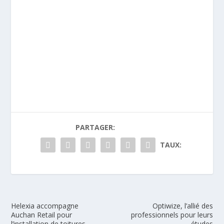
PARTAGER:
TAUX:
Helexia accompagne
Optiwize, l’allié des
Auchan Retail pour
professionnels pour leurs
l’installation de toitures
études