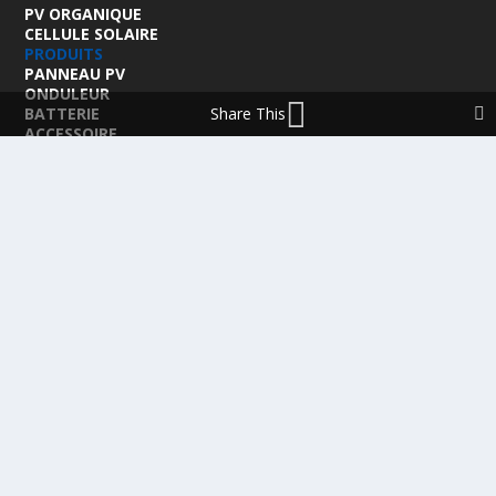
PV ORGANIQUE
CELLULE SOLAIRE
PRODUITS
PANNEAU PV
ONDULEUR
BATTERIE
Share This
ACCESSOIRE
EMS - GESTION D'ÉNERGIE
KIT
LOGICIEL
OPTIMISEUR
SERVICE
TRACKEUR
Conçu par
| Propulsé par
Elegant Themes
WordPress
ACCUEIL
FRANCE
MARCHÉ
POLITIQUE
ENTREPRISES
MÉTIERS
TECHNOLOGIES
RÉALISATIONS
PRODUITS
Politique de cookies (EU)
mentions légales