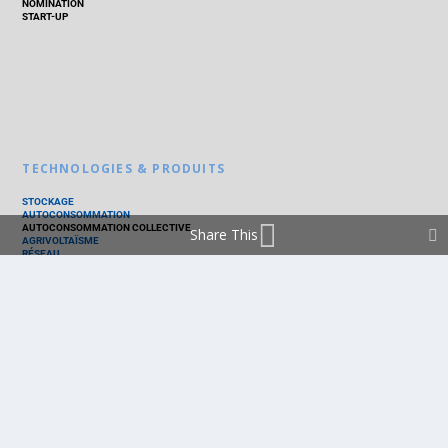
NOMINATION
START-UP
TECHNOLOGIES & PRODUITS
STOCKAGE
AUTOCONSOMMATION
AUTOCONSOMMATION COLLECTIVE
Share This
AGRIVOLTAÏSME
RÉSEAU
THERMIQUE
TECHNOLOGIES
PV SILICIUM
PV COUCHES MINCES
PV ORGANIQUE
CELLULE SOLAIRE
PRODUITS
PANNEAU PV
ONDULEUR
BATTERIE
ACCESSOIRE
EMS - GESTION D'ÉNERGIE
KIT
LOGICIEL