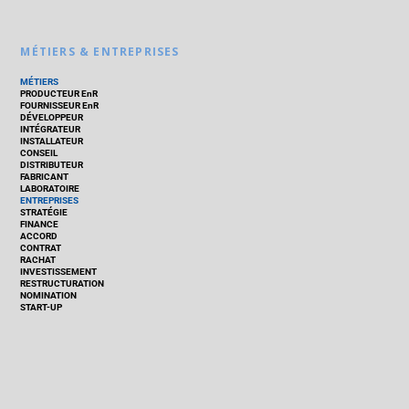
MÉTIERS & ENTREPRISES
MÉTIERS
PRODUCTEUR EnR
FOURNISSEUR EnR
DÉVELOPPEUR
INTÉGRATEUR
INSTALLATEUR
CONSEIL
DISTRIBUTEUR
FABRICANT
LABORATOIRE
ENTREPRISES
STRATÉGIE
FINANCE
ACCORD
CONTRAT
RACHAT
INVESTISSEMENT
RESTRUCTURATION
NOMINATION
START-UP