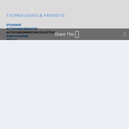
TECHNOLOGIES & PRODUITS
STOCKAGE
AUTOCONSOMMATION
AUTOCONSOMMATION COLLECTIVE
Share This
AGRIVOLTAÏSME
RÉSEAU
THERMIQUE
TECHNOLOGIES
PV SILICIUM
PV COUCHES MINCES
PV ORGANIQUE
CELLULE SOLAIRE
PRODUITS
PANNEAU PV
ONDULEUR
BATTERIE
ACCESSOIRE
EMS - GESTION D'ÉNERGIE
KIT
LOGICIEL
OPTIMISEUR
SERVICE
TRACKEUR