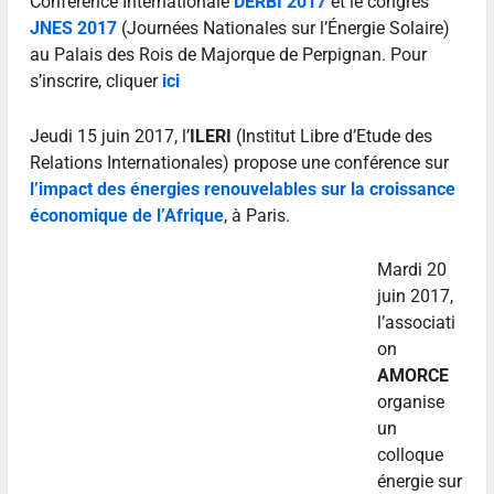
Conférence Internationale
DERBI 2017
et le congrès
JNES 2017
(Journées Nationales sur l’Énergie Solaire)
au Palais des Rois de Majorque de Perpignan. Pour
s’inscrire, cliquer
ici
Jeudi 15 juin 2017, l’
ILERI
(Institut Libre d’Etude des
Relations Internationales) propose une conférence sur
l’impact des énergies renouvelables sur la croissance
économique de l’Afrique
, à Paris.
Mardi 20
juin 2017,
l’associati
on
AMORCE
organise
un
colloque
énergie sur