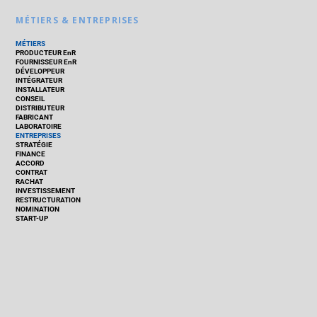
MÉTIERS & ENTREPRISES
MÉTIERS
PRODUCTEUR EnR
FOURNISSEUR EnR
DÉVELOPPEUR
INTÉGRATEUR
INSTALLATEUR
CONSEIL
DISTRIBUTEUR
FABRICANT
LABORATOIRE
ENTREPRISES
STRATÉGIE
FINANCE
ACCORD
CONTRAT
RACHAT
INVESTISSEMENT
RESTRUCTURATION
NOMINATION
START-UP