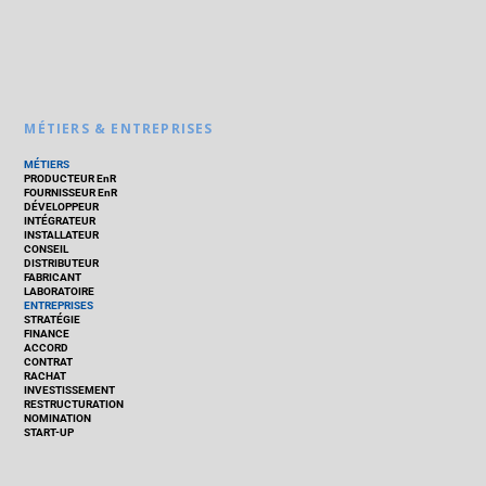
MÉTIERS & ENTREPRISES
MÉTIERS
PRODUCTEUR EnR
FOURNISSEUR EnR
DÉVELOPPEUR
INTÉGRATEUR
INSTALLATEUR
CONSEIL
DISTRIBUTEUR
FABRICANT
LABORATOIRE
ENTREPRISES
STRATÉGIE
FINANCE
ACCORD
CONTRAT
RACHAT
INVESTISSEMENT
RESTRUCTURATION
NOMINATION
START-UP