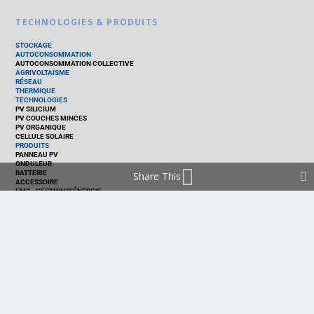
TECHNOLOGIES & PRODUITS
STOCKAGE
AUTOCONSOMMATION
AUTOCONSOMMATION COLLECTIVE
AGRIVOLTAÏSME
RÉSEAU
THERMIQUE
TECHNOLOGIES
PV SILICIUM
PV COUCHES MINCES
PV ORGANIQUE
CELLULE SOLAIRE
PRODUITS
PANNEAU PV
ONDULEUR
BATTERIE
Share This
ACCESSOIRE
EMS - GESTION D'ÉNERGIE
KIT
LOGICIEL
OPTIMISEUR
SERVICE
TRACKEUR
ACCUEIL
FRANCE
MARCHÉ
POLITIQUE
ENTREPRISES
MÉTIERS