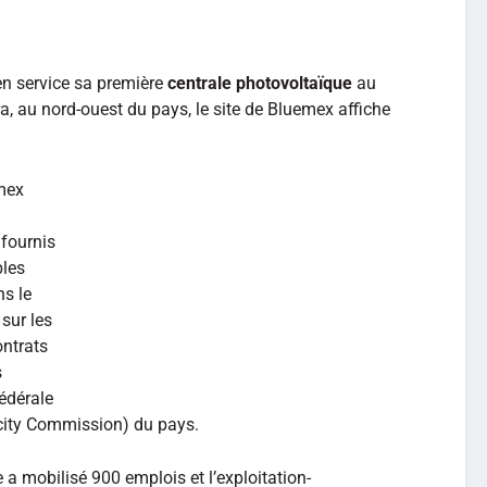
en service sa première
centrale photovoltaïque
au
a, au nord-ouest du pays, le site de Bluemex affiche
mex
 fournis
bles
ns le
sur les
ontrats
s
édérale
ricity Commission) du pays.
e a mobilisé 900 emplois et l’exploitation-