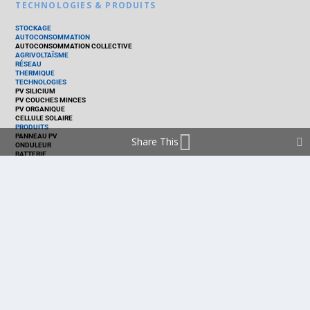
TECHNOLOGIES & PRODUITS
STOCKAGE
AUTOCONSOMMATION
AUTOCONSOMMATION COLLECTIVE
AGRIVOLTAÏSME
RÉSEAU
THERMIQUE
TECHNOLOGIES
PV SILICIUM
PV COUCHES MINCES
PV ORGANIQUE
CELLULE SOLAIRE
PRODUITS
PANNEAU PV
Share This
ONDULEUR
BATTERIE
ACCESSOIRE
EMS - GESTION D'ÉNERGIE
KIT
LOGICIEL
OPTIMISEUR
SERVICE
TRACKEUR
ACCUEIL
FRANCE
MARCHÉ
POLITIQUE
ENTREPRISES
MÉTIERS
TECHNOLOGIES
RÉALISATIONS
PRODUITS
Politique de cookies (EU)