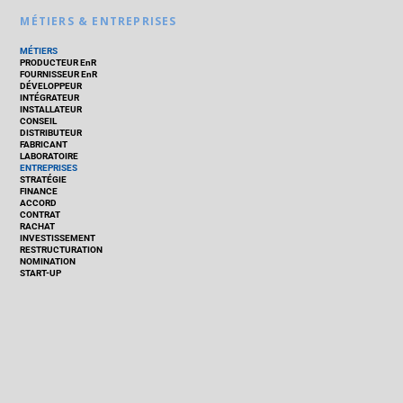
MÉTIERS & ENTREPRISES
MÉTIERS
PRODUCTEUR EnR
FOURNISSEUR EnR
DÉVELOPPEUR
INTÉGRATEUR
INSTALLATEUR
CONSEIL
DISTRIBUTEUR
FABRICANT
LABORATOIRE
ENTREPRISES
STRATÉGIE
FINANCE
ACCORD
CONTRAT
RACHAT
INVESTISSEMENT
RESTRUCTURATION
NOMINATION
START-UP