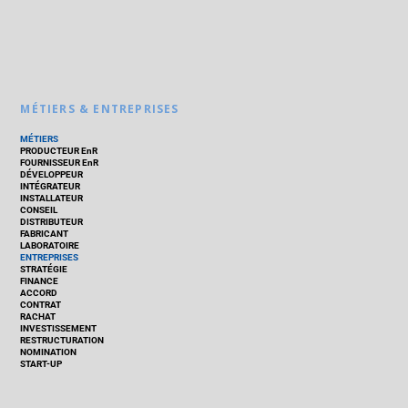
MÉTIERS & ENTREPRISES
MÉTIERS
PRODUCTEUR EnR
FOURNISSEUR EnR
DÉVELOPPEUR
INTÉGRATEUR
INSTALLATEUR
CONSEIL
DISTRIBUTEUR
FABRICANT
LABORATOIRE
ENTREPRISES
STRATÉGIE
FINANCE
ACCORD
CONTRAT
RACHAT
INVESTISSEMENT
RESTRUCTURATION
NOMINATION
START-UP