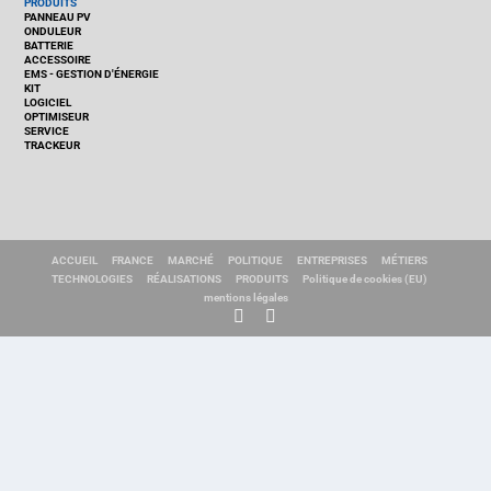
PRODUITS
PANNEAU PV
ONDULEUR
BATTERIE
ACCESSOIRE
EMS - GESTION D'ÉNERGIE
KIT
LOGICIEL
OPTIMISEUR
SERVICE
TRACKEUR
ACCUEIL
FRANCE
MARCHÉ
POLITIQUE
ENTREPRISES
MÉTIERS
TECHNOLOGIES
RÉALISATIONS
PRODUITS
Politique de cookies (EU)
mentions légales