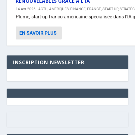
RENOUVELABLES GRÂCE À L’IA
14 Avr 2026
|
ACTU
,
AMÉRIQUES
,
FINANCE
,
FRANCE
,
START-UP
,
STRATÉG
Plume, start-up franco-américaine spécialisée dans l’IA g
EN SAVOIR PLUS
INSCRIPTION NEWSLETTER