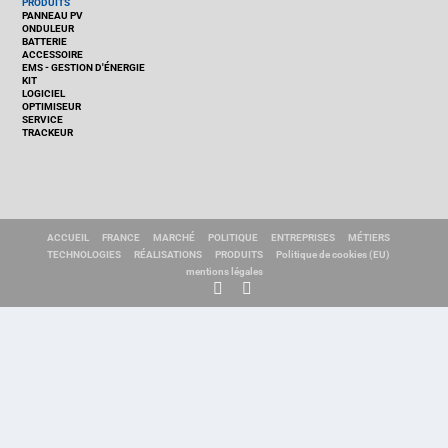
PRODUITS
PANNEAU PV
ONDULEUR
BATTERIE
ACCESSOIRE
EMS - GESTION D'ÉNERGIE
KIT
LOGICIEL
OPTIMISEUR
SERVICE
TRACKEUR
ACCUEIL
FRANCE
MARCHÉ
POLITIQUE
ENTREPRISES
MÉTIERS
TECHNOLOGIES
RÉALISATIONS
PRODUITS
Politique de cookies (EU)
mentions légales