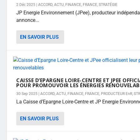
2 Déc 2025
|
ACCORD
,
ACTU
,
FINANCE
,
FRANCE
,
STRATÉGIE
JP Energie Environnement (JPee), producteur indépendan
annonce...
EN SAVOIR PLUS
CAISSE D’EPARGNE LOIRE-CENTRE ET JPEE OFFI
POUR PROMOUVOIR LES ÉNERGIES RENOUVELAB
30 Sep 2025
|
ACCORD
,
ACTU
,
FINANCE
,
FRANCE
,
PRODUCTEUR EnR
,
ST
La Caisse d’Epargne Loire-Centre et JP Energie Environn
EN SAVOIR PLUS