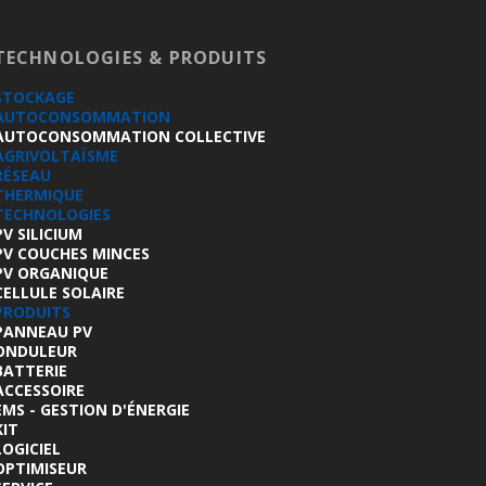
TECHNOLOGIES & PRODUITS
STOCKAGE
AUTOCONSOMMATION
AUTOCONSOMMATION COLLECTIVE
AGRIVOLTAÏSME
RÉSEAU
THERMIQUE
TECHNOLOGIES
PV SILICIUM
PV COUCHES MINCES
PV ORGANIQUE
CELLULE SOLAIRE
PRODUITS
PANNEAU PV
ONDULEUR
BATTERIE
ACCESSOIRE
EMS - GESTION D'ÉNERGIE
KIT
LOGICIEL
OPTIMISEUR