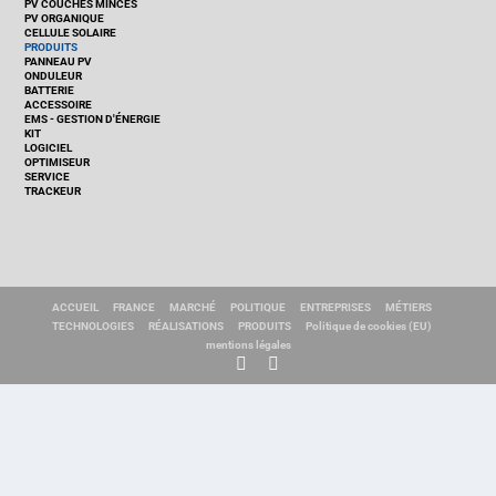
PV COUCHES MINCES
PV ORGANIQUE
CELLULE SOLAIRE
PRODUITS
PANNEAU PV
ONDULEUR
BATTERIE
ACCESSOIRE
EMS - GESTION D'ÉNERGIE
KIT
LOGICIEL
OPTIMISEUR
SERVICE
TRACKEUR
ACCUEIL
FRANCE
MARCHÉ
POLITIQUE
ENTREPRISES
MÉTIERS
TECHNOLOGIES
RÉALISATIONS
PRODUITS
Politique de cookies (EU)
mentions légales