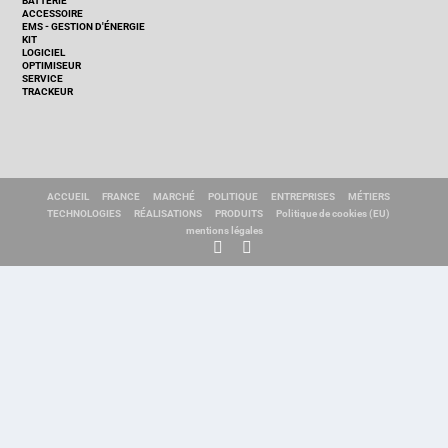
BATTERIE
ACCESSOIRE
EMS - GESTION D'ÉNERGIE
KIT
LOGICIEL
OPTIMISEUR
SERVICE
TRACKEUR
ACCUEIL
FRANCE
MARCHÉ
POLITIQUE
ENTREPRISES
MÉTIERS
TECHNOLOGIES
RÉALISATIONS
PRODUITS
Politique de cookies (EU)
mentions légales