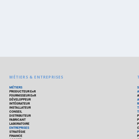
MÉTIERS & ENTREPRISES
MÉTIERS
PRODUCTEUR EnR
FOURNISSEUR EnR
A
DÉVELOPPEUR
A
INTÉGRATEUR
R
INSTALLATEUR
T
CONSEIL
T
DISTRIBUTEUR
P
FABRICANT
P
LABORATOIRE
P
ENTREPRISES
C
STRATÉGIE
P
FINANCE
P