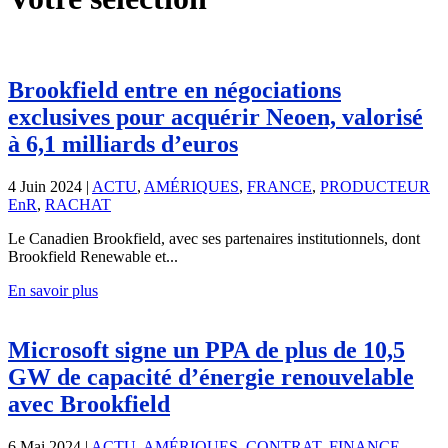
Brookfield entre en négociations
exclusives pour acquérir Neoen, valorisé
à 6,1 milliards d’euros
4 Juin 2024
|
ACTU
,
AMÉRIQUES
,
FRANCE
,
PRODUCTEUR
EnR
,
RACHAT
Le Canadien Brookfield, avec ses partenaires institutionnels, dont
Brookfield Renewable et...
En savoir plus
Microsoft signe un PPA de plus de 10,5
GW de capacité d’énergie renouvelable
avec Brookfield
6 Mai 2024
|
ACTU
,
AMÉRIQUES
,
CONTRAT
,
FINANCE