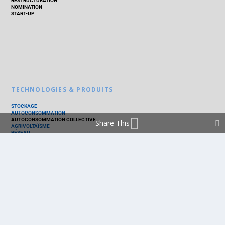
RESTRUCTURATION
NOMINATION
START-UP
TECHNOLOGIES & PRODUITS
STOCKAGE
AUTOCONSOMMATION
AUTOCONSOMMATION COLLECTIVE
Share This
AGRIVOLTAÏSME
RÉSEAU
THERMIQUE
TECHNOLOGIES
PV SILICIUM
PV COUCHES MINCES
PV ORGANIQUE
CELLULE SOLAIRE
PRODUITS
PANNEAU PV
ONDULEUR
BATTERIE
ACCESSOIRE
EMS - GESTION D'ÉNERGIE
KIT
LOGICIEL