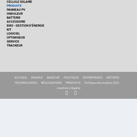
CELLULE SOLAIRE
PRODUITS
PANNEAU PV
ONDULEUR
BATTERIE
ACCESSOIRE
EMS - GESTION D'ÉNERGIE
KIT
LOGICIEL
OPTIMISEUR
SERVICE
TRACKEUR
ACCUEIL
FRANCE
MARCHÉ
POLITIQUE
ENTREPRISES
MÉTIERS
TECHNOLOGIES
RÉALISATIONS
PRODUITS
Politique de cookies (EU)
mentions légales