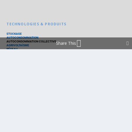
TECHNOLOGIES & PRODUITS
STOCKAGE
AUTOCONSOMMATION
AUTOCONSOMMATION COLLECTIVE
Share This
AGRIVOLTAÏSME
RÉSEAU
THERMIQUE
TECHNOLOGIES
PV SILICIUM
PV COUCHES MINCES
PV ORGANIQUE
CELLULE SOLAIRE
PRODUITS
PANNEAU PV
ONDULEUR
BATTERIE
ACCESSOIRE
EMS - GESTION D'ÉNERGIE
KIT
LOGICIEL
OPTIMISEUR
SERVICE
TRACKEUR