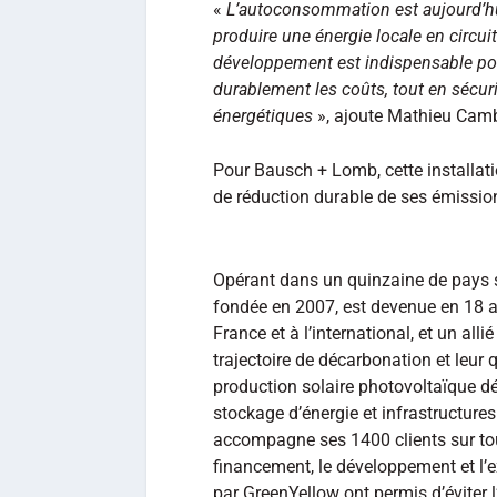
«
L’autoconsommation est aujourd’hui
produire une énergie locale en circui
développement est indispensable pour
durablement les coûts, tout en sécu
énergétiques
», ajoute Mathieu Cambe
Pour Bausch + Lomb, cette installati
de réduction durable de ses émissio
Opérant dans un quinzaine de pays s
fondée en 2007, est devenue en 18 a
France et à l’international, et un alli
trajectoire de décarbonation et leur
production solaire photovoltaïque dé
stockage d’énergie et infrastructure
accompagne ses 1400 clients sur tout
financement, le développement et l’e
par GreenYellow ont permis d’éviter 