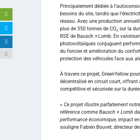
Principalement dédiée à l’autoconso
besoins du site, tandis que l’électric
réseau. Avec une production annuell
plus de 350 tonnes de CO₂ sur la duré
RSE de Bausch + Lomb. En valorisant
photovoltaïques conjuguent perfor
du foncier et amélioration du confor
protection des véhicules face aux al
À travers ce projet, GreenYellow pou
décentralisé en circuit court, offran
compétitive et sécurisée sur la durée
«
Ce projet illustre parfaitement not
référence comme Bausch + Lomb dans
performance économique, impact envi
souligne Fabien Bouvet, directeur de