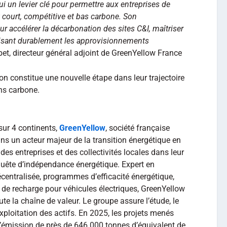
 un levier clé pour permettre aux entreprises de
t court, compétitive et bas carbone. Son
 accélérer la décarbonation des sites C&I, maîtriser
risant durablement les approvisionnements
t, directeur général adjoint de GreenYellow France
on constitue une nouvelle étape dans leur trajectoire
ns carbone.
ur 4 continents,
GreenYellow
, société française
ns un acteur majeur de la transition énergétique en
é des entreprises et des collectivités locales dans leur
 quête d’indépendance énergétique. Expert en
centralisée, programmes d’efficacité énergétique,
s de recharge pour véhicules électriques, GreenYellow
e la chaîne de valeur. Le groupe assure l’étude, le
xploitation des actifs. En 2025, les projets menés
l’émission de près de 646 000 tonnes d’équivalent de