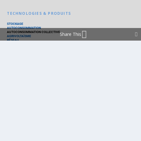
TECHNOLOGIES & PRODUITS
STOCKAGE
AUTOCONSOMMATION
AUTOCONSOMMATION COLLECTIVE
Share This
AGRIVOLTAÏSME
RÉSEAU
THERMIQUE
TECHNOLOGIES
PV SILICIUM
PV COUCHES MINCES
PV ORGANIQUE
CELLULE SOLAIRE
PRODUITS
PANNEAU PV
ONDULEUR
BATTERIE
ACCESSOIRE
EMS - GESTION D'ÉNERGIE
KIT
LOGICIEL
OPTIMISEUR
SERVICE
TRACKEUR