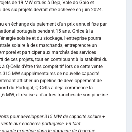
projets de 19 MW situés à Beja, Vale do Gaio et
 des six projets devrait être achevée en juin 2024.
au en échange du paiement d’un prix annuel fixe par
national portugais pendant 15 ans. Grâce à la
l’énergie solaire et du stockage, l’entreprise pourra
centrale solaire à des marchands, entreprendre un
emporel et participer aux marchés des services
arti de ces projets, tout en contribuant à la stabilité du
 à Q-Cells d’être très compétitif lors de cette vente
es 315 MW supplémentaires de nouvelle capacité
intenant afficher un pipeline de développement de
nord du Portugal, Q-Cells a déjà commencé la
1,6 MW, et réalisera d’autres tranches de son pipeline
.
 droits pour développer 315 MW de capacité solaire +
e vente aux enchères portugaise. En tant
 grande expertise dans le domaine de l’énergie