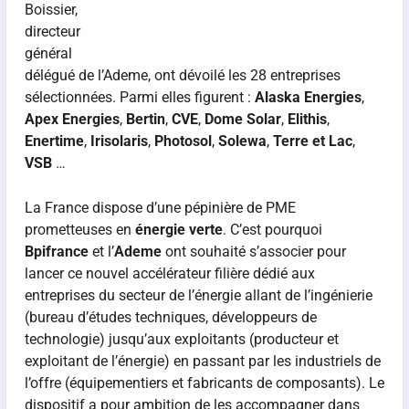
Boissier,
directeur
général
délégué de l’Ademe, ont dévoilé les 28 entreprises
sélectionnées. Parmi elles figurent :
Alaska Energies
,
Apex Energies
,
Bertin
,
CVE
,
Dome Solar
,
Elithis
,
Enertime
,
Irisolaris
,
Photosol
,
Solewa
,
Terre et Lac
,
VSB
…
La France dispose d’une pépinière de PME
prometteuses en
énergie verte
. C’est pourquoi
Bpifrance
et l’
Ademe
ont souhaité s’associer pour
lancer ce nouvel accélérateur filière dédié aux
entreprises du secteur de l’énergie allant de l’ingénierie
(bureau d’études techniques, développeurs de
technologie) jusqu’aux exploitants (producteur et
exploitant de l’énergie) en passant par les industriels de
l’offre (équipementiers et fabricants de composants). Le
dispositif a pour ambition de les accompagner dans