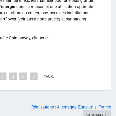
s afin de mieux les maîtriser pour une plus grande
l’énergie
dans la maison et une utilisation optimale
ine en toiture ou en terrasse, avec des installations
rtflower (voir aussi notre article) et sur parking
quête Opinionway, cliquer
ici
TAUX:
Réalisations : Allemagne, États-Unis, France
SUIVANT