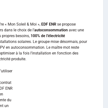
e « Mon Soleil & Moi »,
EDF ENR
se propose
s dans le choix de l’
autoconsommation
avec une
rs propres besoins,
100% de l’électricité
stallations solaires. Le groupe mise désormais, pour
 le PV en autoconsommation. Le maître mot reste
timiser à la fois l’installation en fonction des
ricité produite.
utiliser
contrat
 EDF ENR
en
ente du
ant un