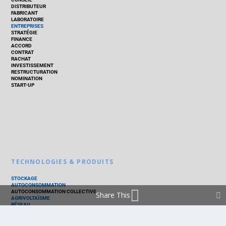
DISTRIBUTEUR
FABRICANT
LABORATOIRE
ENTREPRISES
STRATÉGIE
FINANCE
ACCORD
CONTRAT
RACHAT
INVESTISSEMENT
RESTRUCTURATION
NOMINATION
START-UP
TECHNOLOGIES & PRODUITS
STOCKAGE
AUTOCONSOMMATION
AUTOCONSOMMATION COLLECTIVE
Share This
AGRIVOLTAÏSME
RÉSEAU
THERMIQUE
TECHNOLOGIES
PV SILICIUM