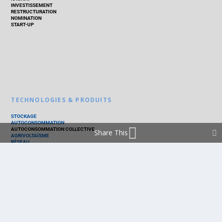
INVESTISSEMENT
RESTRUCTURATION
NOMINATION
START-UP
TECHNOLOGIES & PRODUITS
STOCKAGE
AUTOCONSOMMATION
AUTOCONSOMMATION COLLECTIVE
Share This
AGRIVOLTAÏSME
RÉSEAU
THERMIQUE
TECHNOLOGIES
PV SILICIUM
PV COUCHES MINCES
PV ORGANIQUE
CELLULE SOLAIRE
PRODUITS
PANNEAU PV
ONDULEUR
BATTERIE
ACCESSOIRE
EMS - GESTION D'ÉNERGIE