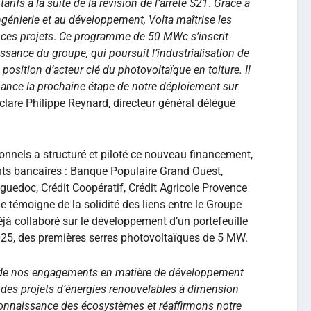
rifs à la suite de la révision de l’arrêté S21
.
Grâce à
ngénierie et au développement, Volta maîtrise les
 ces projets
.
Ce programme de 50 MWc s’inscrit
issance du groupe, qui poursuit l’industrialisation de
position d’acteur clé du photovoltaïque en toiture. Il
iance la prochaine étape de notre déploiement sur
clare Philippe Reynard, directeur général délégué
ionnels a structuré et piloté ce nouveau financement,
nts bancaires : Banque Populaire Grand Ouest,
guedoc, Crédit Coopératif, Crédit Agricole Provence
e témoigne de la solidité des liens entre le Groupe
éjà collaboré sur le développement d’un portefeuille
2025, des premières serres photovoltaïques de 5 MW.
 de nos engagements en matière de développement
 des projets d’énergies renouvelables à dimension
connaissance des écosystèmes et réaffirmons notre